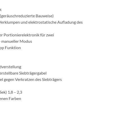
k
 (geräuschreduzierte Bauweise)
Verklumpen und elektrostatische Aufladung des
er Portionierelektronik für zwei
 + manueller Modus
opp Funktion
verstellung
stellbare Siebträgergabel
l gegen Verkratzen des Siebträgers
ek) 1,8 – 2,3
edenen Farben