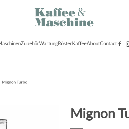
Maschinen
Zubehör
Wartung
Röster
Kaffee
About
Contact
Mignon Turbo
Mignon T